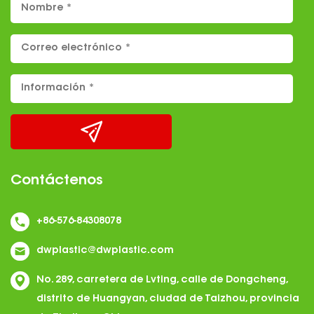
Contáctenos
+86-576-84308078
dwplastic@dwplastic.com
No. 289, carretera de Lvting, calle de Dongcheng,
distrito de Huangyan, ciudad de Taizhou, provincia