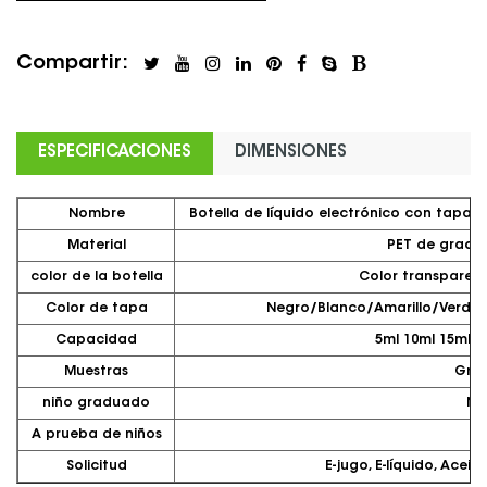
Compartir:
ESPECIFICACIONES
DIMENSIONES
Nombre
Botella de líquido electrónico con tapa
Material
PET de grado 
color de la botella
Color transparen
Color de tapa
Negro/Blanco/Amarillo/Verde
Capacidad
5ml 10ml 15ml 2
Muestras
Grat
niño graduado
No
A prueba de niños
sí
Solicitud
E-jugo, E-líquido, Aceit