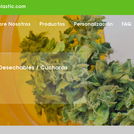
lastic.com
bre Nosotros
Productos
Personalización
FAQ
 Desechables
/
Cucharas