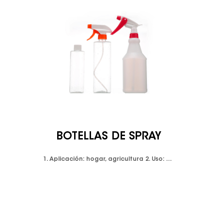
BOTELLAS DE SPRAY
1. Aplicación: hogar, agricultura 2. Uso: detergente, limpiador, champú 3. Cierre disponible: tapón de rosca/tapa del rociador, etc. 4.Color: claro, natural, blanco, negro, se puede personalizar. 5. Proporcionó cualquier servicio de impresión de logotipos, como serigrafía.