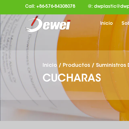
Call: +86-576-84308078
@:
dwplastic@dwp
Inicio
So
Inicio
/
Productos
/
Suministros
CUCHARAS