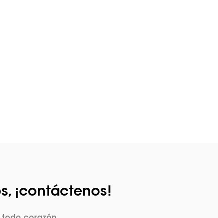
e Saber Más Sobre Nuestros Pro
VER MÁS
s, ¡contáctenos!