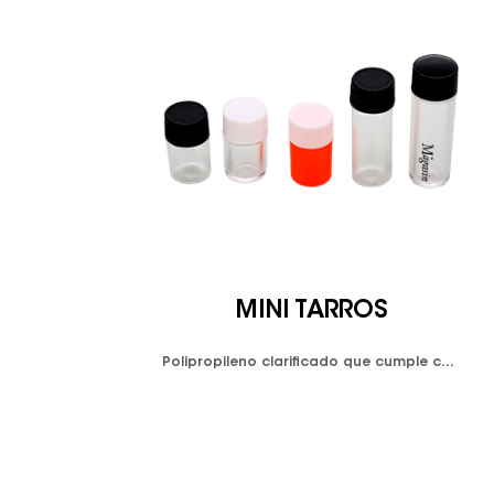
MINI TARROS
Polipropileno clarificado cumple con FDA y LFGB. Color disponible: blanco opaco y negro opaco y personalizado.
Polipropileno clarificado que cumple con FDA y LFGB