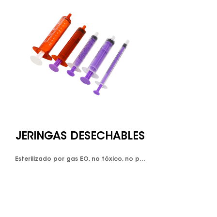
JERINGAS DESECHABLES
Esterilizado por gas EO, no tóxico, no pirogénico, un solo uso -Luer lock asegura una fijación más segura de la aguja ya que las agujas se enroscan en la punta de la jeringa. - Aguja hipodérmica: acero inoxidable de alta calidad, diámetro interno más grande, alto índice de flujo, máxima nitidez, centro codificado por colores por tamaño para un reconocimiento claro. -La graduación indeleble facilita la lectura.