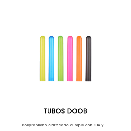
TUBOS DOOB
Polipropileno clarificado cumple con FDA y LFGB. Disponible en colores transparentes o resistentes a los rayos UV Aprieta la ventana emergente de la parte superior. Gorra a prueba de niños. Hermético, a prueba de fugas. Diseño resistente a la humedad. Embalado en bolsas de plástico. Impresión de logotipo personalizado disponible.