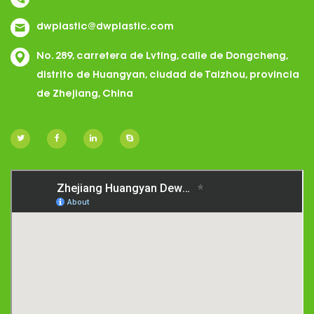
dwplastic@dwplastic.com
No. 289, carretera de Lvting, calle de Dongcheng,
distrito de Huangyan, ciudad de Taizhou, provincia
de Zhejiang, China