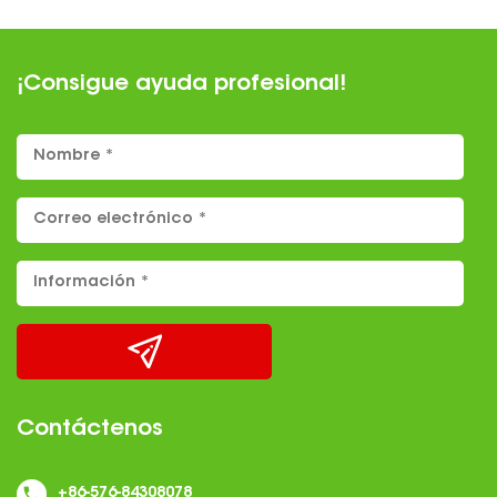
¡Consigue ayuda profesional!
Contáctenos
+86-576-84308078