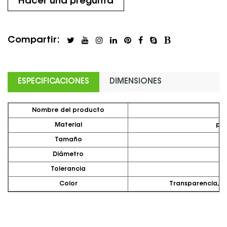
Hacer una pregunta
Compartir:
ESPECIFICACIONES
DIMENSIONES
Nombre del producto
Material
pol
Tamaño
Diámetro
Tolerancia
Color
Transparencia, ne