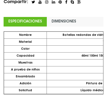
Compartir:
ESPECIFICACIONES
DIMENSIONES
Nombre
Botellas redondas de vidrio
Material
Vi
Color
Ma
Capacidad
60ml 100ml 150m
Muestras
G
A prueba de niños
Ensamblado
Adición
Pintura de p
Solicitud
Líquido médico, a