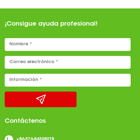
¡Consigue ayuda profesional!
Contáctenos
+86-576-84308078