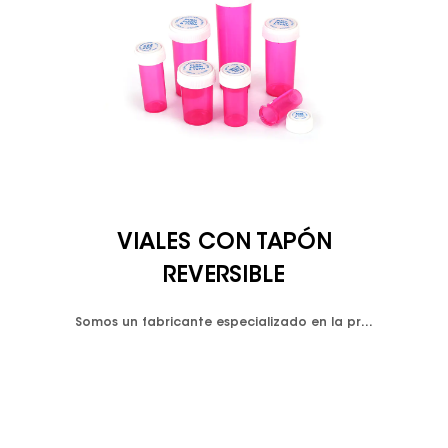
VIALES CON TAPÓN
REVERSIBLE
Somos un fabricante especializado en la producción de subenvases de plástico para farmacia y varios envases de plástico. Los viales con tapón reversible obtuvieron su nombre de la tapa de doble propósito. Ofrece una opción de empujar hacia abajo y girar para abrir y cerrar el contenedor, también conocida como a prueba de niños. Las tapas inversas son excelentes para el suministro de dispensarios, mantienen el medicamento resistente a la humedad y tienen un diseño a prueba de olores. Doble propósito significa que la tapa tiene una función de tapa a prueba de niños en un lado y una función de tapa roscada sin bloqueo en el otro lado de la tapa. Además, podemos producir cualquier tipo de color para viales y tapas según la demanda del cliente. Los viales con tapón reversible se ajustan a 7 cantidades variadas de medicamento desde 8 Dram hasta 60 Dram. Diseño hermético, resistente a la humedad y a prueba de olores. -Polipropileno clarificado cumple con la FDA. -Disponible en colores transparentes o resistentes a los rayos UV Presiona hacia abajo y gira las mayúsculas. Las tapas se envasan con viales en bolsas de plástico separadas.