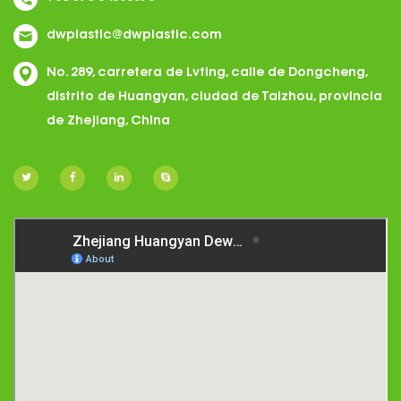
dwplastic@dwplastic.com
No. 289, carretera de Lvting, calle de Dongcheng,
distrito de Huangyan, ciudad de Taizhou, provincia
de Zhejiang, China