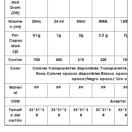
dad
Dram
(DR)
Volume
20mL
24 ml
50ml
80ML
120ML
n (ml)
Flor
0-1g
1g
2g
3,5 g
7g
Capac
idad
(g)
Contar
700
600
315
225
150
Color
Colores transparentes disponibles: Transparente, Á
Rosa.Colores opacos disponibles:Blanco opaco/
opaco/Negro opaco/ Oro opa
Materi
PP
PP
PP
PP
PP
al
OEM
Aceptar
Tamañ
33*31*3
33*31*3
33*31*3
33*31*3
33*31*
o del
8
8
8
8
8
cartón