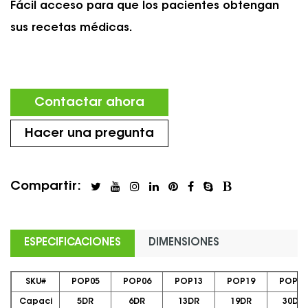
Fácil acceso para que los pacientes obtengan
sus recetas médicas.
Contactar ahora
Hacer una pregunta
Compartir:
ESPECIFICACIONES
DIMENSIONES
SKU#
POP05
POP06
POP13
POP19
POP30
Capaci
5DR
6DR
13DR
19DR
30DR