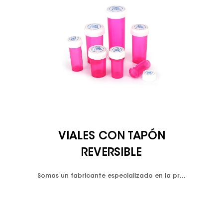
VIALES CON TAPÓN
REVERSIBLE
Somos un fabricante especializado en la producción de subenvases de plástico para farmacia y varios envases de plástico. Los viales con tapón reversible obtuvieron su nombre de la tapa de doble propósito. Ofrece una opción de empujar hacia abajo y girar para abrir y cerrar el contenedor, también conocida como a prueba de niños. Las tapas inversas son excelentes para el suministro de dispensarios, mantienen el medicamento resistente a la humedad y tienen un diseño a prueba de olores. Doble propósito significa que la tapa tiene una función de tapa a prueba de niños en un lado y una función de tapa roscada sin bloqueo en el otro lado de la tapa. Además, podemos producir cualquier tipo de color para viales y tapas según la demanda del cliente. Los viales con tapón reversible se ajustan a 7 cantidades variadas de medicamento desde 8 Dram hasta 60 Dram. Diseño hermético, resistente a la humedad y a prueba de olores. -Polipropileno clarificado cumple con la FDA. -Disponible en colores transparentes o resistentes a los rayos UV Presiona hacia abajo y gira las mayúsculas. Las tapas se envasan con viales en bolsas de plástico separadas.