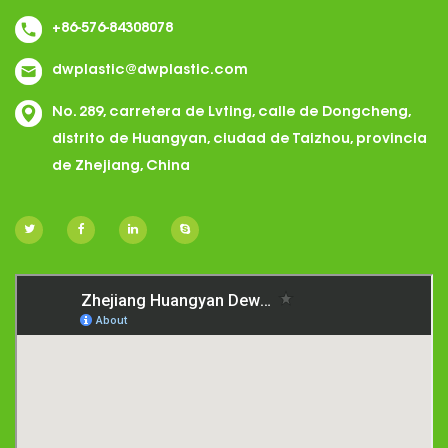
+86-576-84308078
dwplastic@dwplastic.com
No. 289, carretera de Lvting, calle de Dongcheng,
distrito de Huangyan, ciudad de Taizhou, provincia
de Zhejiang, China