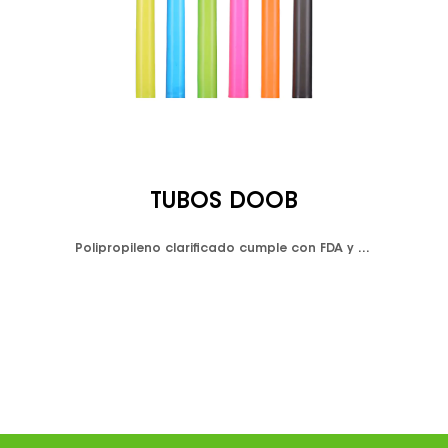
TUBOS DOOB
Polipropileno clarificado cumple con FDA y LFGB. Disponible en colores transparentes o resistentes a los rayos UV Aprieta la ventana emergente de la parte superior. Gorra a prueba de niños. Hermético, a prueba de fugas. Diseño resistente a la humedad. Embalado en bolsas de plástico. Impresión de logotipo personalizado disponible.