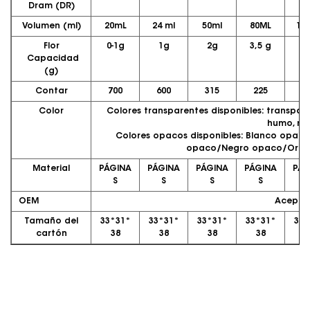
Dram (DR)
Volumen (ml)
20mL
24 ml
50ml
80ML
12
Flor
0-1g
1g
2g
3,5 g
7
Capacidad
(g)
Contar
700
600
315
225
1
Color
Colores transparentes disponibles: transpare
humo, ros
Colores opacos disponibles: Blanco opa
opaco/Negro opaco/Oro 
Material
PÁGINA
PÁGINA
PÁGINA
PÁGINA
PÁG
S
S
S
S
OEM
Acepta
Tamaño del
33*31*
33*31*
33*31*
33*31*
33*
cartón
38
38
38
38
3