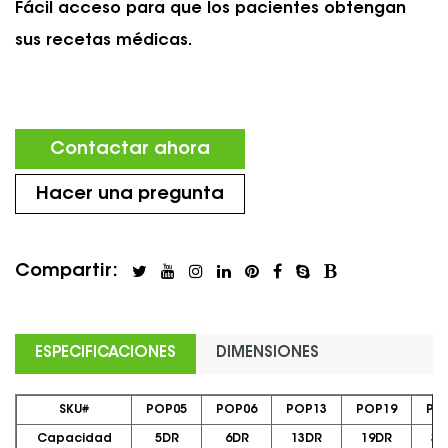
Fácil acceso para que los pacientes obtengan
sus recetas médicas.
Contactar ahora
Hacer una pregunta
Compartir:
ESPECIFICACIONES
DIMENSIONES
SKU#
POP05
POP06
POP13
POP19
PO
Capacidad
5DR
6DR
13DR
19DR
30