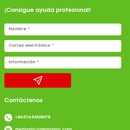
¡Consigue ayuda profesional!
Contáctenos
+86-576-84308078
dwplastic@dwplastic.com