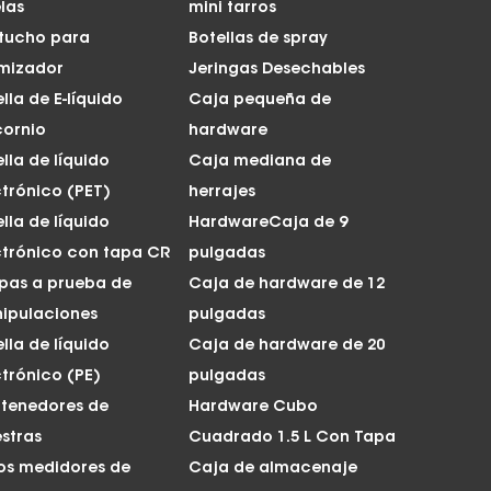
las
mini tarros
tucho para
Botellas de spray
mizador
Jeringas Desechables
lla de E-líquido
Caja pequeña de
cornio
hardware
lla de líquido
Caja mediana de
ctrónico (PET)
herrajes
lla de líquido
HardwareCaja de 9
ctrónico con tapa CR
pulgadas
apas a prueba de
Caja de hardware de 12
ipulaciones
pulgadas
lla de líquido
Caja de hardware de 20
ctrónico (PE)
pulgadas
tenedores de
Hardware Cubo
stras
Cuadrado 1.5 L Con Tapa
os medidores de
Caja de almacenaje