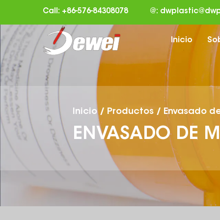
Call: +86-576-84308078
@:
dwplastic@dwp
Inicio
So
Inicio
/
Productos
/
Envasado d
ENVASADO DE 