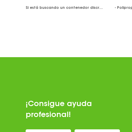
Si está buscando un contenedor discreto para sus cartuchos de vape, no busque más. Este cartucho de vape no levanta sospechas ya que no está marcado y tiene una apariencia genérica, perfecto para las personas a las que les gusta vapear con discreción. La tecnología de bloqueo a prueba de niños se utiliza para hacer de esta una opción de contenedor seguro para sus cartuchos de vape. Diseñado con plástico resistente. Ofrece una carcasa duradera para proteger su cartucho, lo que lo hace ideal para la portabilidad.
¡Consigue ayuda
profesional!