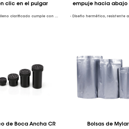
n clic en el pulgar
empuje hacia abajo 
-Polipropileno clarificado cumple con FDA y LFGB. -Disponible en colores transparentes o resistentes a los rayos UV.Empuja la pestaña hacia abajo y gira las mayúsculas. A prueba de niños y fácil de abrir. Las tapas se envasan con los viales en bolsas de plástico separadas. Las tapas son reversibles, se pueden enroscar para cerrar. Pueden ofrecer impresión de logotipo personalizado disponible.
co de Boca Ancha CR
Bolsas de Mylar