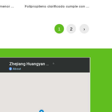
Estos son para la venta al por menor de marihuana, medicamentos de marihuana medicinal o para contenedores de concentrados a prueba de manipulaciones para cera, dabs y concentrados de aceite. -Bueno para comestibles Bolsas de aluminio, seguras para alimentos, a prueba de olores 1. Material de calidad alimentaria de seguridad perfecto 2. Evitar fugas excelente. A prueba de humedad. 3. Fondo de sellado fuerte, buen efecto de visualización Nuestras bolsas a prueba de niños están diseñadas para cumplir con las normas ASTM (Sociedad Estadounidense para Pruebas y Materiales) a prueba de niños.
Polipropileno clarificado cumple con FDA y LFGB. Disponible en colores transparentes o resistentes a los rayos UV. Hermético, a prueba de fugas. Resistente a la humedad Embalado en bolsas de plástico.
1
2
›