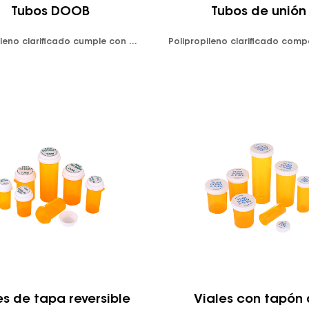
Tubos DOOB
Tubos de unión
Polipropileno clarificado cumple con FDA y LFGB. Disponible en colores transparentes o resistentes a los rayos UV Aprieta la ventana emergente de la parte superior. Gorra a prueba de niños. Hermético, a prueba de fugas. Diseño resistente a la humedad. Embalado en bolsas de plástico. Impresión de logotipo personalizado disponible.
es de tapa reversible
Viales con tapón