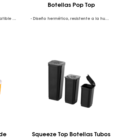
Botellas Pop Top
Polipropileno clarificado compatible con #FDA y LFGB. #Disponible en colores transparentes o resistentes a los rayos UV #Tornillo de tubo superior. NO tapa a prueba de niños. .Hermético, a prueba de fugas. Diseño resistente a la humedad. Embalado en bolsas de plástico.
- Diseño hermético, resistente a la humedad y a prueba de olores. - Polipropileno clarificado que cumple con la FDA. - Disponible en colores transparentes o resistentes a los rayos UV - Apriete la ventana emergente del lado superior. Gorra a prueba de niños. Fácil acceso para que los pacientes obtengan sus recetas médicas.
 de
Squeeze Top Botellas Tubos