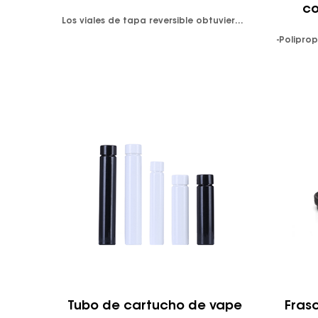
co
Los viales de tapa reversible obtuvieron su nombre de la tapa de doble propósito. Ofrece una opción de empujar hacia abajo y girar para abrir y cerrar el contenedor, también conocida como a prueba de niños. Las tapas inversas son excelentes para el suministro de dispensarios, mantienen el medicamento resistente a la humedad y tienen un diseño a prueba de olores. Doble propósito significa que la tapa tiene una función de tapa a prueba de niños en un lado y una función de tapa roscada sin bloqueo en el otro lado de la tapa. Además, podemos producir cualquier tipo de color para viales y tapas según la demanda del cliente. Los viales con tapa reversible se ajustan a 7 cantidades variadas de medicamento desde 8 Dram hasta 60 Dram. Diseño hermético, resistente a la humedad y a prueba de olores. -Polipropileno clarificado que cumple con la FDA. -Disponible en colores transparentes o resistentes a los rayos UV Presione hacia abajo y gire las mayúsculas. A prueba de niños. Las tapas se envasan con viales en bolsas de plástico separadas
Tubo de cartucho de vape
Fras