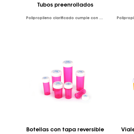
Tubos preenrollados
Polipropileno clarificado cumple con FDA y LFGB Color disponible: blanco opaco y negro opaco. Empuja hacia abajo y gira la tapa, resistente a los niños. Hermético, a prueba de fugas. Diseño resistente a la humedad y a prueba de olores. Los tapones se embalan con botellas en la misma caja.
Botellas con tapa reversible
Vial