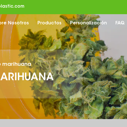
lastic.com
bre Nosotros
Productos
Personalización
FAQ
e marihuana
MARIHUANA