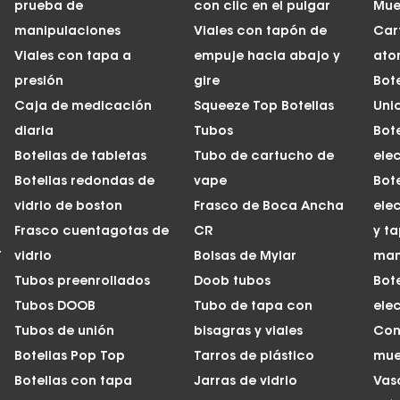
prueba de
con clic en el pulgar
Mue
manipulaciones
Viales con tapón de
Car
Viales con tapa a
empuje hacia abajo y
ato
presión
gire
Bote
Caja de medicación
Squeeze Top Botellas
Uni
diaria
Tubos
Bote
Botellas de tabletas
Tubo de cartucho de
ele
Botellas redondas de
vape
Bote
vidrio de boston
Frasco de Boca Ancha
ele
Frasco cuentagotas de
CR
y t
T
vidrio
Bolsas de Mylar
man
Tubos preenrollados
Doob tubos
Bote
Tubos DOOB
Tubo de tapa con
ele
Tubos de unión
bisagras y viales
Con
Botellas Pop Top
Tarros de plástico
mue
Botellas con tapa
Jarras de vidrio
Vas