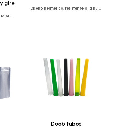
y gire
- Diseño hermético, resistente a la humedad y a prueba de olores. -Polipropileno clarificado cumple con la FDA. -Disponible en colores transparentes o resistentes a los rayos UV -Apriete el lado superior para abrir. Tapa a prueba de niños.
- Diseño hermético, resistente a la humedad y a prueba de olores. -Polipropileno clarificado cumple con FDA y LFGB. -Disponible en colores transparentes o resistentes a los rayos UV. Presione hacia abajo y gire las mayúsculas. A prueba de niños y fácil de abrir. Las tapas se envasan con los viales en bolsas de plástico separadas. Diseño de tapa suave con instrucciones de apertura impresas, impresión de logotipo personalizado disponible.
Doob tubos