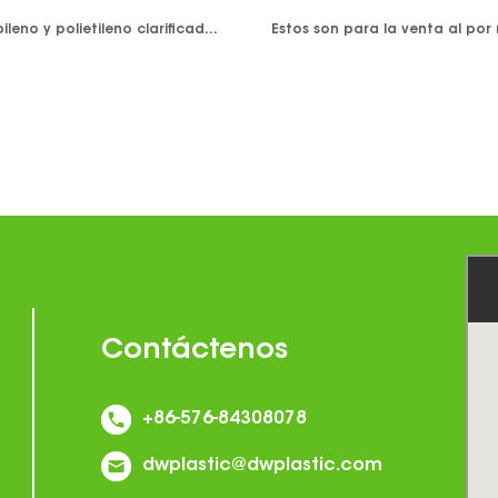
- Polipropileno y polietileno clarificados cumple con FDA y LFGB -Color disponible: blanco opaco y negro opaco Empuje hacia abajo y gire la tapa, resistente a los niños Boca ancha para facilitar el acceso a los contenidos. Hermético, a prueba de fugas. Diseño resistente a la humedad y a prueba de olores. Los tapones se embalan con botellas en la misma caja
Contáctenos
+86-576-84308078
dwplastic@dwplastic.com