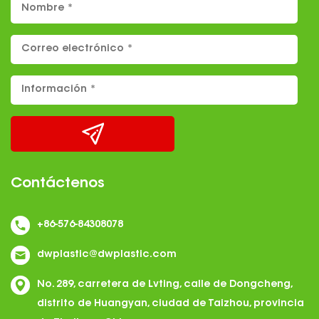
Contáctenos
+86-576-84308078
dwplastic@dwplastic.com
No. 289, carretera de Lvting, calle de Dongcheng,
distrito de Huangyan, ciudad de Taizhou, provincia