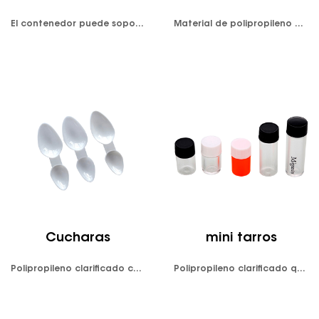
El contenedor puede soportar una temperatura alta de 121 ℃ y puede esterilizarse en autoclave. Los contenedores se producen en una variedad de formas, volúmenes y diseños de colores para diferentes muestras y requisitos de prueba. Un buen sellado garantiza el control de calidad antes de la inspección. Disponible individualmente o a granel.
Material de polipropileno de alta calidad; No tóxico; resistencia a ácidos y álcalis; resistencia a la corrosión, Resistencia a altas temperaturas (120 ℃); Utilizado principalmente en familias, escuelas, fábricas, laboratorios y otros líquidos de medición o uso.
Cucharas
mini tarros
Polipropileno clarificado cumple con FDA y LFGB. Color disponible: blanco opaco y negro opaco y personalizado.
Polipropileno clarificado que cumple con FDA y LFGB