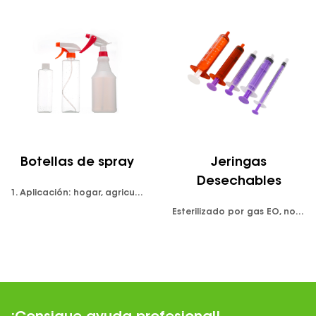
Botellas de spray
Jeringas
Desechables
1. Aplicación: hogar, agricultura 2. Uso: detergente, limpiador, champú 3. Cierre disponible: tapón de rosca/tapa del rociador, etc. 4.Color: claro, natural, blanco, negro, se puede personalizar. 5. Proporcionó cualquier servicio de impresión de logotipos, como serigrafía.
Esterilizado por gas EO, no tóxico, no pirogénico, un solo uso -Luer lock asegura una fijación más segura de la aguja ya que las agujas se enroscan en la punta de la jeringa. - Aguja hipodérmica: acero inoxidable de alta calidad, diámetro interno más grande, alto índice de flujo, máxima nitidez, centro codificado por colores por tamaño para un reconocimiento claro. -La graduación indeleble facilita la lectura.