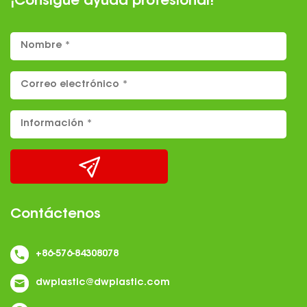
¡Consigue ayuda profesional!
Contáctenos
+86-576-84308078
dwplastic@dwplastic.com