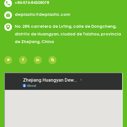
+86-576-84308078
dwplastic@dwplastic.com
No. 289, carretera de Lvting, calle de Dongcheng,
distrito de Huangyan, ciudad de Taizhou, provincia
de Zhejiang, China