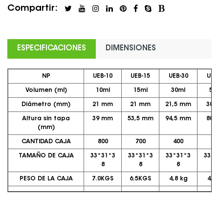
Compartir:
ESPECIFICACIONES
DIMENSIONES
NP
UEB-10
UEB-15
UEB-30
UEB
Volumen (ml)
10ml
15ml
30ml
50
Diámetro (mm)
21 mm
21 mm
21,5 mm
30 
Altura sin tapa
39 mm
53,5 mm
94,5 mm
80 
(mm)
CANTIDAD CAJA
800
700
400
TAMAÑO DE CAJA
33*31*3
33*31*3
33*31*3
33*3
8
8
8
8
PESO DE LA CAJA
7.0KGS
6.5KGS
4,8 kg
4,5